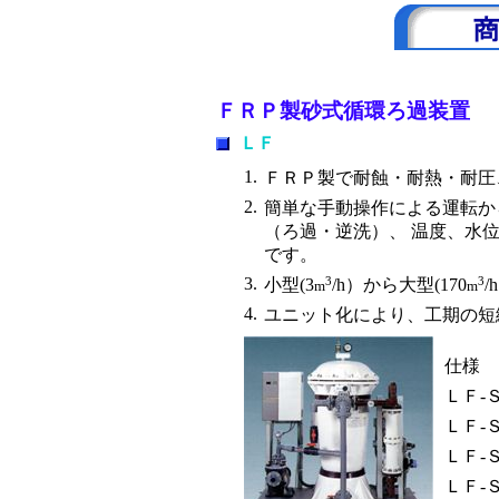
ＦＲＰ製砂式循環ろ過装置
ＬＦ
1.
ＦＲＰ製で耐蝕・耐熱・耐圧
2.
簡単な手動操作による運転か
（ろ過・逆洗）、 温度、水
です。
3.
3
3
小型(3
/h）から大型(170
m
m
4.
ユニット化により、工期の短
仕様
ＬＦ-
ＬＦ-
ＬＦ-
ＬＦ-