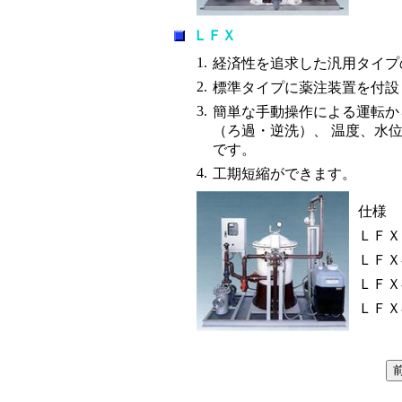
ＬＦＸ
1.
経済性を追求した汎用タイプ
2.
標準タイプに薬注装置を付設
3.
簡単な手動操作による運転か
（ろ過・逆洗）、 温度、水
です。
4.
工期短縮ができます。
仕様
ＬＦＸ
ＬＦＸ
ＬＦＸ
ＬＦＸ