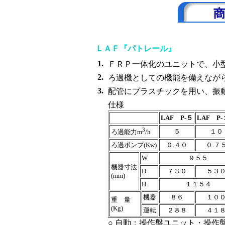
ＬＡＦ『パトレール』
1.
ＦＲＰ一体化のユニットで、小
2.
ろ過機としての機能を備えなが
3.
配管にプラスチックを用い、振
仕様
LAF P-５
LAF P
3
５
１０
ろ過能力
m
/h
ろ過ポンプ(Kw)
０.４０
０.７
W
９５５
機器寸法
D
７３０
５３
(mm)
H
１１５４
機器
８６
１０
重 量
(Kg)
運転
２８８
４１
○ 自動：操作盤ユニット・操作