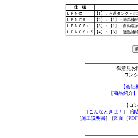
仕 様
ＬＰＮ-□
【1】：ろ過タンク＋ポ
ＬＰＮ-□Ｓ
【2】：【1】＋適温補
ＬＰＮＣＳ-□
【3】：【1】＋自動塩
ＬＰＮＣＳ-□Ｓ
【4】：【3】＋適温補
御意見お
ロン
【会社
【商品紹介】
【ロ
[
こんなときは！
] [
部
[
施工説明書
] [
図面（PD