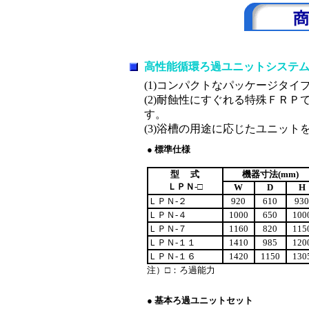
高性能循環ろ過ユニットシステ
(1)コンパクトなパッケージタ
(2)耐蝕性にすぐれる特殊ＦＲ
す。
(3)浴槽の用途に応じたユニット
● 標準仕様
型 式
機器寸法(mm)
ＬＰＮ-□
W
D
H
ＬＰＮ-２
920
610
930
ＬＰＮ-４
1000
650
100
ＬＰＮ-７
1160
820
115
ＬＰＮ-１１
1410
985
120
ＬＰＮ-１６
1420
1150
130
注）□：ろ過能力
● 基本ろ過ユニットセット